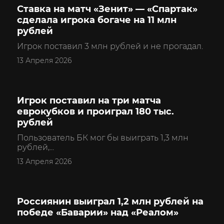
Ставка на матч «Зенит» — «Спартак»
Ставки
сделала игрока богаче на 11 млн
рублей
Игрок поставил 3 млн рублей и не прогадал.
13 Апреля 2026
Игрок поставил на три матча
Ставки
еврокубков и проиграл 180 тыс.
рублей
Пользователь БК мог бы выиграть 1,3 млн
рублей,...
13 Апреля 2026
Россиянин выиграл 1,2 млн рублей на
Ставки
победе «Баварии» над «Реалом»