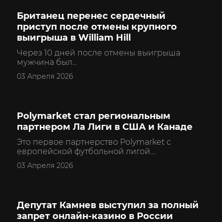
Британец перенес сердечный
Ставки
приступ после отмены крупного
выигрыша в William Hill
Через 10 дней после отмены выигрыша
мужчина был...
03 Апреля 2026
Polymarket стал региональным
Ставки
партнером Ла Лиги в США и Канаде
Это первое партнерство Polymarket с
европейской футбольной лигой....
03 Апреля 2026
Депутат Камнев выступил за полный
Ставки
запрет онлайн-казино в России