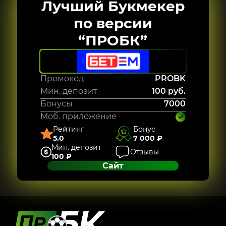
Лучший Букмекер
по версии
“ПРОБК”
Промокод
PROBK
Мин. депозит
100 руб.
Бонусы
7000
Моб. приложение
Рейтинг
Бонус
5.0
7 000 ₽
Мин. депозит
Отзывы
100 ₽
Сайт