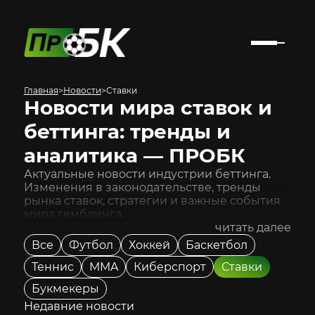
Главная
>
Новости
>
Ставки
Новости мира ставок и
беттинга: тренды и
аналитика — ПРОБК
Актуальные новости индустрии беттинга.
Изменения в законодательстве, тренды
рынка ставок, стратегии и важные события
мира гемблинга.
читать далее
Все
Футбол
Хоккей
Баскетбол
Теннис
MMA
Киберспорт
Ставки
Букмекеры
Недавние новости