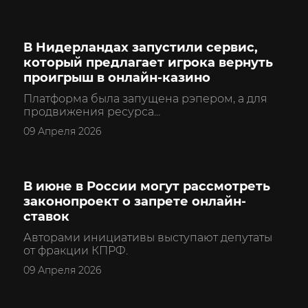
В Нидерландах запустили сервис,
Ставки
который предлагает игрока вернуть
проигрыш в онлайн-казино
Платформа была запущена рэпером, а для
продвижения ресурса...
09 Апреля 2026
В июне в России могут рассмотреть
Ставки
законопроект о запрете онлайн-
ставок
Авторами инициативы выступают депутаты
от фракции КПРФ.
09 Апреля 2026