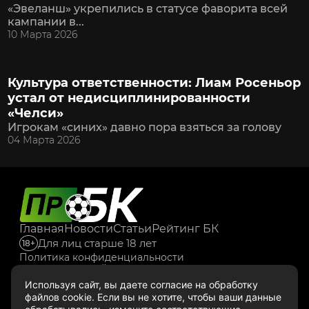
«Эвеланш» укрепились в статусе фаворита всей
кампании в...
10 Марта 2026
Культура ответственности: Лиам Росеньор
устал от недисциплинированности
«Челси»
Игрокам «синих» давно пора взяться за голову
04 Марта 2026
Главная
Новости
Статьи
Рейтинг БК
Для лиц старше 18 лет
18+
Политика конфиденциальности
© 2026 ООО "УАЙТЛИДС", ИНН 7703779390, ОГРН
1127747144579
Используя сайт, вы даете согласие
на обработку
СМИ «ПРО БК», сетевое издание, зарегистрировано
файлов cookie.
Если вы не хотите, чтобы ваши данные
Роскомнадзором. Номер свидетельства Серия