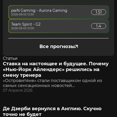
Коэффициенты
4
Бонусы и акции
5
Служба поддержки
5
Удобство платежей
4
Интерфейс/фичи
5
Бонусы и акции
4
Служба поддержки
4
paiN Gaming - Aurora Gaming
1.51
Интерфейс/фичи
4
Бонусы и акции
4
2026-08-03 13:30
Интерфейс/фичи
5
Team Spirit - G2
1.4
2026-08-03 21:00
Все прогнозы
Статьи
Ставка на настоящее и будущее. Почему
«Нью-Йорк Айлендерс» решились на
смену тренера
«Островитяне» стали поставщиком одной из
самых сенсационных новостей...
07 Апреля 2026
Де Дзерби вернулся в Англию. Скучно
точно не будет