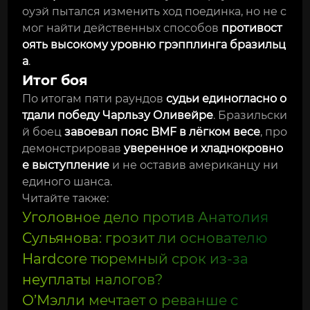
оуэй пытался изменить ход поединка, но не с
мог найти действенных способов
противост
оять высокому уровню грэпплинга бразильц
а
.
Итог боя
По итогам пяти раундов
судьи единогласно о
тдали победу Чарльзу Оливейре
. Бразильски
й боец
завоевал пояс BMF в лёгком весе
, про
демонстрировав
уверенное и хладнокровно
е выступление
и не оставив американцу ни
единого шанса.
Читайте также:
Уголовное дело против Анатолия
Сульянова: грозит ли основателю
Hardcore тюремный срок из‑за
неуплаты налогов?
О’Мэлли мечтает о реванше с