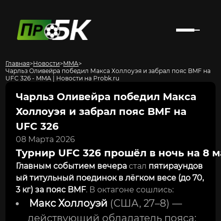
Главная
>
Новости
>
MMA
>
Чарльз Оливейра победил Макса Холлоуэя и забрал пояс BMF на
UFC 326 - MMA | Новости на Probk.ru
Чарльз Оливейра победил Макса
Холлоуэя и забрал пояс BMF на
UFC 326
08 Марта 2026
Турнир UFC 326 прошёл в ночь на 8 ма
Главным событием вечера
стал
пятираундов
ый титульный поединок в лёгком весе (до 70,
3 кг) за пояс BMF
. В октагоне сошлись:
Макс Холлоуэй
(США, 27–8) —
действующий обладатель пояса;