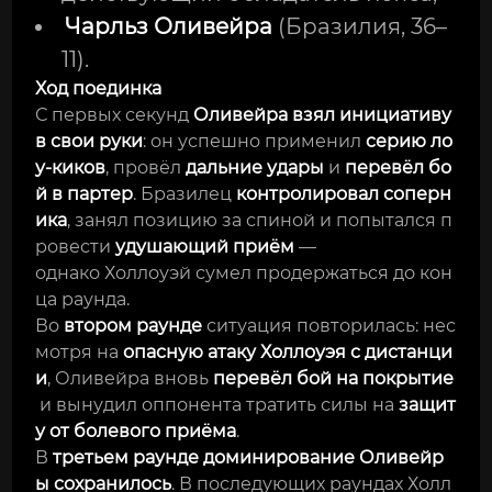
Чарльз Оливейра
(Бразилия, 36–
11).
Ход поединка
С первых секунд
Оливейра взял инициативу
в свои руки
: он успешно применил
серию ло
у‑киков
, провёл
дальние удары
и
перевёл бо
й в партер
. Бразилец
контролировал соперн
ика
, занял позицию за спиной и попытался п
ровести
удушающий приём
—
однако Холлоуэй сумел продержаться до кон
ца раунда.
Во
втором раунде
ситуация повторилась: нес
мотря на
опасную атаку Холлоуэя с дистанци
и
, Оливейра вновь
перевёл бой на покрытие
и вынудил оппонента тратить силы на
защит
у от болевого приёма
.
В
третьем раунде доминирование Оливейр
ы сохранилось
. В последующих раундах Холл