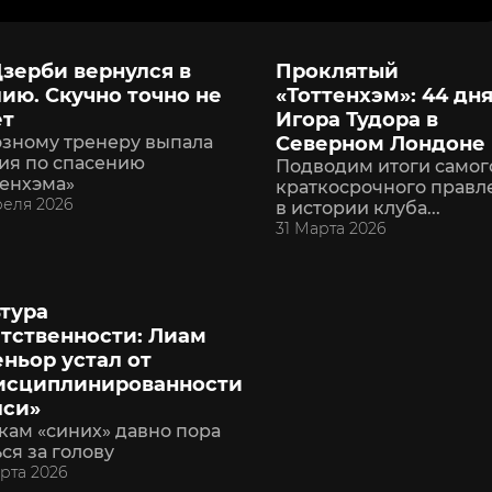
Дзерби вернулся в
Проклятый
ию. Скучно точно не
«Тоттенхэм»: 44 дн
ет
Игора Тудора в
зному тренеру выпала
Северном Лондоне
ия по спасению
Подводим итоги самог
тенхэма»
краткосрочного правл
реля 2026
в истории клуба...
31 Марта 2026
ьтура
етственности: Лиам
ньор устал от
исциплинированности
лси»
кам «синих» давно пора
ся за голову
рта 2026