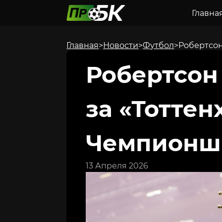
Главна
Главная
>
Новости
>
Футбол
>
Робертсон
Робертсон 
за «Тоттен
Чемпионш
13 Апреля 2026