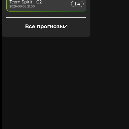
Team Spirit - G2
1.4
2026-08-03 21:00
Все прогнозы