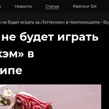
я
Новости
Статьи
Рейтинг БК
 не будет играть за «Тоттенхэм» в Чемпионшипе - Фут
не будет играть
хэм» в
ипе