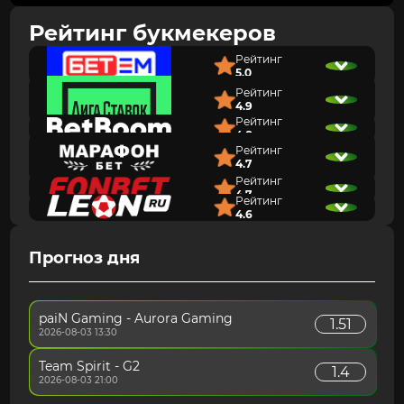
Рейтинг букмекеров
Рейтинг
5.0
Рейтинг
4.9
Линия в прематче
5
Рейтинг
Линия в лайве
5
4.8
Коэффициенты
5
Линия в прематче
5
Рейтинг
Удобство платежей
5
4.7
Линия в лайве
5
Линия в прематче
5
Служба поддержки
5
Рейтинг
Коэффициенты
4
Линия в лайве
5
4.7
Бонусы и акции
5
Удобство платежей
5
Рейтинг
Коэффициенты
4
Линия в прематче
4
Интерфейс/фичи
5
4.6
Служба поддержки
5
Удобство платежей
5
Линия в лайве
4
Линия в прематче
4
Бонусы и акции
5
Служба поддержки
5
Коэффициенты
4
Линия в лайве
4
Линия в прематче
4
Интерфейс/фичи
4
Бонусы и акции
4
Прогноз дня
Удобство платежей
5
Коэффициенты
4
Линия в лайве
4
Интерфейс/фичи
4
Служба поддержки
4
Удобство платежей
5
Коэффициенты
4
Бонусы и акции
5
Служба поддержки
5
Удобство платежей
4
Интерфейс/фичи
5
Бонусы и акции
4
Служба поддержки
4
paiN Gaming - Aurora Gaming
1.51
Интерфейс/фичи
4
Бонусы и акции
4
2026-08-03 13:30
Интерфейс/фичи
5
Team Spirit - G2
1.4
2026-08-03 21:00