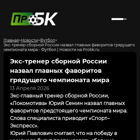
Главная
>
Новости
>
Футбол
>
Экс-тренер сборной России назвал главных фаворитов грядущего
чемпионата мира - Футбол | Новости на Probk.ru
Экс-тренер сборной России
назвал главных фаворитов
грядущего чемпионата мира
13 Апреля 2026
Экс-главный тренер сборной России,
«Локомотива» Юрий Семин назвал главных
фаворитов предстоящего чемпионата мира.
Слова специалиста приводит «Спорт–
Экспресс».
Юрий Павлович считает, что на победу в