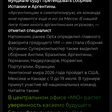
мундиале будут претендовать сборные
Испании и Аргентины.
«Аргентинцам я симпатизирую, их команда
мне нравится еще и из-за Месси. В нашей
лиге тоже много аргентинских игроков»
, —
отметил специалист
.
Напомним, ранее Opta определил главного
фаворита грядущего ЧМ — им стала сборная
Испании. Суперкомпьютер также выделил
сборные Англии, Бразилии, Аргентины,
Германии, Нидерландов, Норвегии,
Португалии, Франции.
Чемпионат мира 2026 года пройдет в США,
Мексике и Канаде с 11 до 19 июля. В турнире
примут участие 48 национальных команд.
Читайте также:
В центральном офисе «МЮ» растет
уверенность касаемо будущего