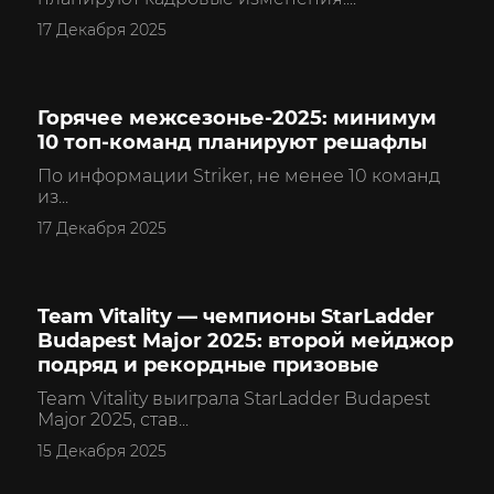
17 Декабря 2025
Горячее межсезонье‑2025: минимум
CS2
10 топ‑команд планируют решафлы
По информации Striker, не менее 10 команд
из...
17 Декабря 2025
Team Vitality — чемпионы StarLadder
CS2
Budapest Major 2025: второй мейджор
подряд и рекордные призовые
Team Vitality выиграла StarLadder Budapest
Major 2025, став...
15 Декабря 2025