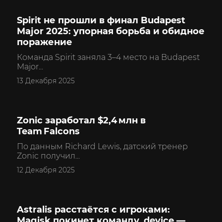
Spirit не прошли в финал Budapest
CS2
Major 2025: упорная борьба и обидное
поражение
Команда Spirit заняла 3–4 место на Budapest
Major...
13 Декабря 2025
Zonic заработал $2,4 млн в
CS2
Team Falcons
По данным Richard Lewis, датский тренер
Zonic получил...
12 Декабря 2025
Astralis расстаётся с игроками:
CS2
Magisk покинет команду, device —