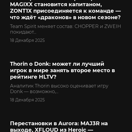
MAGIXX становится капитаном,
ZONT1X присоединяется к команде —
что ждёт «драконов» в новом сезоне?
Team Spirit меняет состав: CHOPPER и ZWEIH
покидают...
18 Декабря 2025
Thorin о Donk: может ли лучший
CS2
игрок в мире занять второе место в
рейтинге HLTV?
Аналитик Thorin высоко оценивает игру
Donk — возможно,...
18 Декабря 2025
Перестановки в Aurora: MAJ3R на
CS2
выходе, XFLOUD из Heroic —