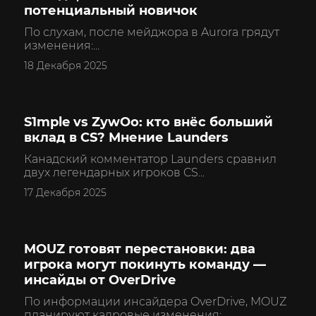
потенциальный новичок
По слухам, после мейджора в Aurora грядут
изменения:...
18 Декабря 2025
S1mple vs ZywOo: кто внёс больший
CS2
вклад в CS? Мнение Launders
Канадский комментатор Launders сравнил
двух легендарных игроков CS...
17 Декабря 2025
MOUZ готовят перестановки: два
CS2
игрока могут покинуть команду —
инсайды от OverDrive
По информации инсайдера OverDrive, MOUZ
планируют кадровые изменения:...