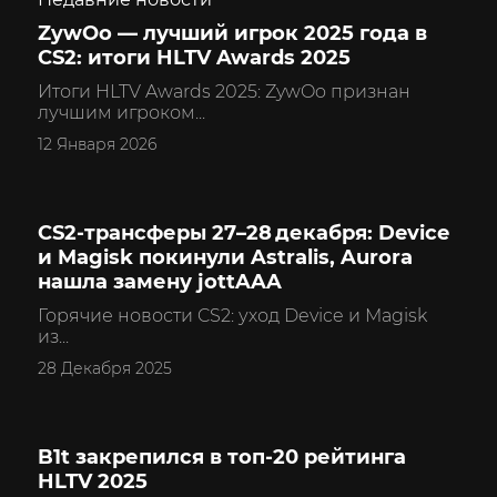
ZywOo — лучший игрок 2025 года в
CS2
CS2: итоги HLTV Awards 2025
Итоги HLTV Awards 2025: ZywOo признан
лучшим игроком...
12 Января 2026
CS2‑трансферы 27–28 декабря: Device
CS2
и Magisk покинули Astralis, Aurora
нашла замену jottAAA
Горячие новости CS2: уход Device и Magisk
из...
28 Декабря 2025
B1t закрепился в топ‑20 рейтинга
CS2
HLTV 2025