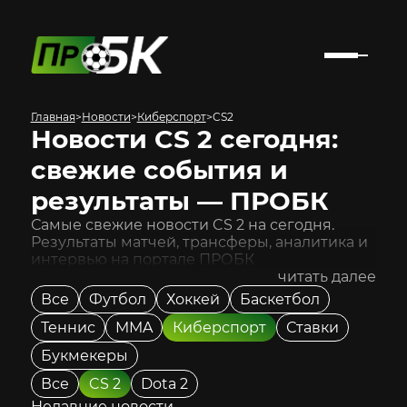
Главная
>
Новости
>
Киберспорт
>
CS2
Новости CS 2 сегодня:
свежие события и
результаты — ПРОБК
Самые свежие новости CS 2 на сегодня.
Результаты матчей, трансферы, аналитика и
интервью на портале ПРОБК
читать далее
Все
Футбол
Хоккей
Баскетбол
Теннис
MMA
Киберспорт
Ставки
Букмекеры
Все
CS 2
Dota 2
Недавние новости