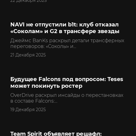
22 Декабря 2025
NAVI не отпустили b1t: клуб отказал
CS2
«Соколам» и G2 в трансфере звезды
Джеймс BanKs раскрыл детали трансферных
переговоров: «Соколы» и...
21 Декабря 2025
Будущее Falcons под вопросом: Teses
CS2
может покинуть ростер
OverDrive раскрыл инсайды о перестановках
в составе Falcons:...
19 Декабря 2025
Team Spirit объявляет решафл:
CS2