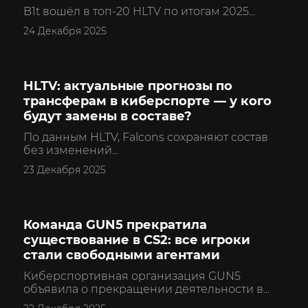
B1t вошёл в топ‑20 HLTV по итогам 2025...
24 Декабря 2025
HLTV: актуальные прогнозы по
CS2
трансферам в киберспорте — у кого
будут замены в составе?
По данным HLTV, Falcons сохраняют состав
без изменений...
23 Декабря 2025
Команда GUN5 прекратила
CS2
существование в CS2: все игроки
стали свободными агентами
Киберспортивная организация GUN5
объявила о прекращении деятельности в...