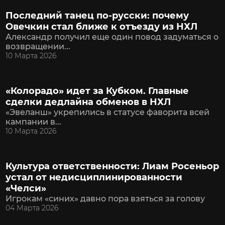
Последний танец по-русски: почему
Овечкин стал ближе к отъезду из НХЛ
Александр получил еще один повод задуматься о
возвращении...
10 Марта 2026
«Колорадо» идет за Кубком. Главные
сделки дедлайна обменов в НХЛ
«Эвеланш» укрепились в статусе фаворита всей
кампании в...
10 Марта 2026
Культура ответственности: Лиам Росеньор
устал от недисциплинированности
«Челси»
Игрокам «синих» давно пора взяться за голову
04 Марта 2026